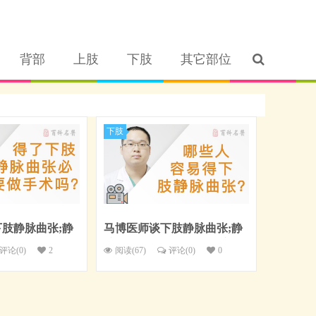
背部
上肢
下肢
其它部位
下肢
肢静脉曲张;静
马博医师谈下肢静脉曲张;静
筋：得了下肢静
脉曲张;浮脚筋：哪些人容易
评论(
0
)
2
阅读(67)
评论(
0
)
0
要做手术吗？
得下肢静脉曲张？