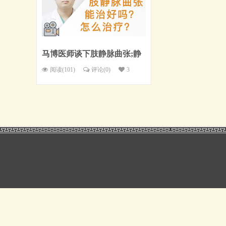
马博医师谈下肢静脉曲张;静
脉曲张;浮脚筋：轻微下肢静
阅读(101)
评论(
0
)
3
脉曲张能治好吗？怎么治
疗？