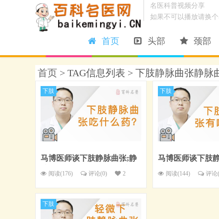
名医科普视频分享
如果不可以播放请换个
首页
头部
颈部
首页
> TAG信息列表 > 下肢静脉曲张静
下肢
下肢
马博医师谈下肢静脉曲张;静
马博医师谈下肢静
脉曲张;浮脚筋：下肢静脉曲
脉曲张;浮脚筋：
阅读(176)
评论(
0
)
2
阅读(144)
评论
张吃什么药？
张有哪些危害？
下肢