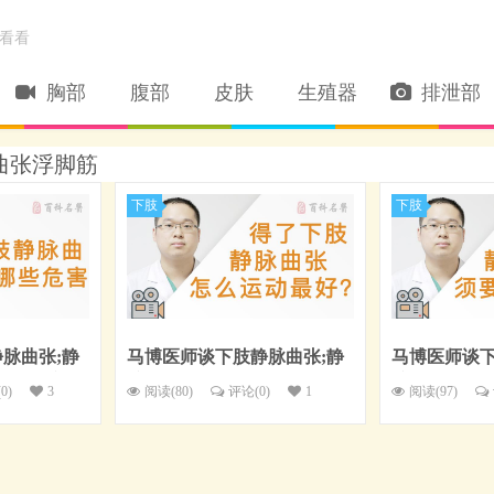
看看
胸部
腹部
皮肤
生殖器
排泄部
脉曲张浮脚筋
下肢
下肢
脉曲张;静
马博医师谈下肢静脉曲张;静
马博医师谈下
下肢静脉曲
脉曲张;浮脚筋：得了下肢静
脉曲张;浮脚
(
0
)
3
阅读(80)
评论(
0
)
1
阅读(97)
脉曲张怎么运动最好？
脉曲张必须