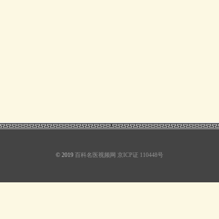
© 2019
百科名医视频网
京ICP证 110448号