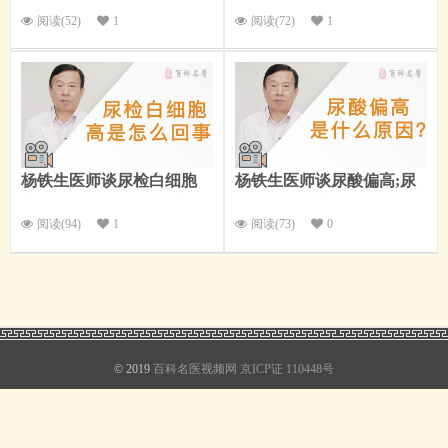
事？
阅读(52)
1
阅读(72)
1
杨铁生医师谈尿检白细胞
杨铁生医师谈尿酸偏高;尿
高;尿检：尿检白细胞高是
酸：尿酸偏高是什么原因？
怎么回事？
阅读(94)
1
阅读(73)
0
© 2019
百科名医视频网
京ICP证 110448号