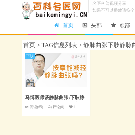
名医科普视频分享
如果不可以播放请换个
首页
头部
颈部
首页
> TAG信息列表 > 静脉曲张下肢静脉
下肢
马博医师谈静脉曲张;下肢静
脉曲张：按摩能减轻静脉曲
阅读(65)
评论(
0
)
1
张吗？