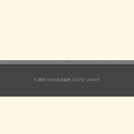
© 2019
百科名医视频网
京ICP证 110448号