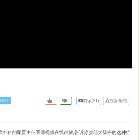
瘤外科
阅读(
51)
视频报错
1
1
瘤外科的顾晋主任医师视频在线讲解,告诉你腹部大肠癌的这种症