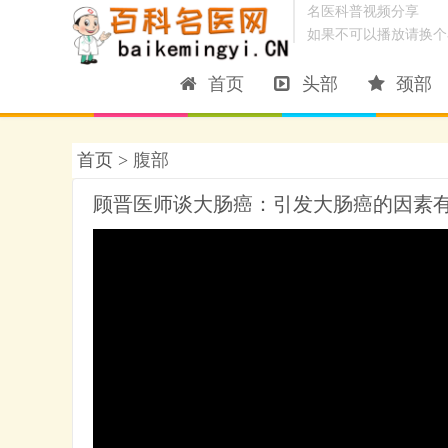
名医科普视频分享
如果不可以播放请换个
首页
头部
颈部
首页 >
腹部
顾晋医师谈大肠癌：引发大肠癌的因素