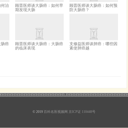
如何治
顾晋医师谈大肠癌：如何早
顾晋医师谈大肠癌：如何预
期发现大肠
防大肠癌？
大肠癌
顾晋医师谈大肠癌：大肠癌
支修益医师谈肺癌：哪些因
的临床表现
素使肺癌越
© 2019
百科名医视频网
京ICP证 110448号