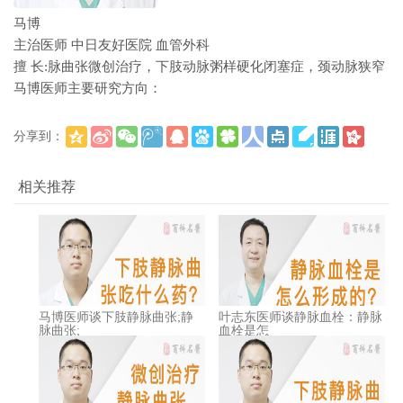
马博
主治医师
中日友好医院
血管外科
擅 长:脉曲张微创治疗，下肢动脉粥样硬化闭塞症，颈动脉狭窄
马博医师主要研究方向：
分享到：
(
)
更多
相关推荐
马博医师谈下肢静脉曲张;静
叶志东医师谈静脉血栓：静脉
脉曲张;
血栓是怎