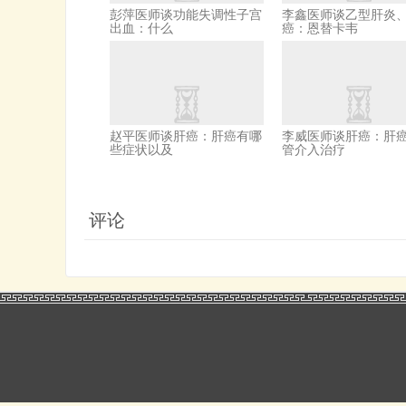
彭萍医师谈功能失调性子宫
李鑫医师谈乙型肝炎
出血：什么
癌：恩替卡韦
赵平医师谈肝癌：肝癌有哪
李威医师谈肝癌：肝
些症状以及
管介入治疗
评论