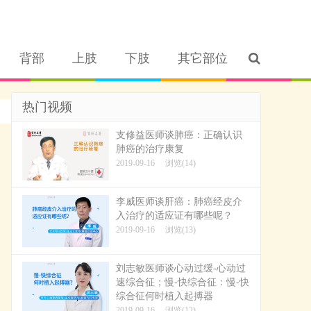
背部
上肢
下肢
其它部位
热门视频
支修益医师谈肺癌：正确认识
肺癌的治疗康复
2019-09-16
浏览(14)
李威医师谈肝癌：肺癌经皮介
入治疗的适应证有哪些呢？
2019-09-16
浏览(13)
刘志敏医师谈心动过缓-心动过
速综合征；慢-快综合征：慢-快
综合征何时植入起搏器
2019-09-16
浏览(12)