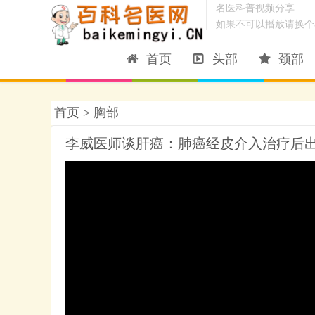
名医科普视频分享
如果不可以播放请换个
首页
头部
颈部
首页 >
胸部
李威医师谈肝癌：肺癌经皮介入治疗后