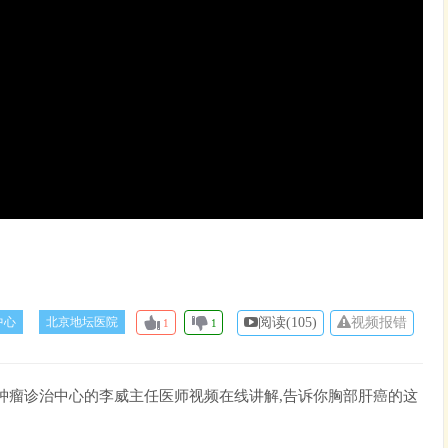
中心
北京地坛医院
阅读(
105)
视频报错
1
1
肿瘤诊治中心的李威主任医师视频在线讲解,告诉你胸部肝癌的这