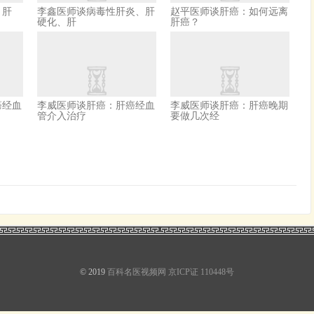
、肝
李鑫医师谈病毒性肝炎、肝
赵平医师谈肝癌：如何远离
硬化、肝
肝癌？
癌经血
李威医师谈肝癌：肝癌经血
李威医师谈肝癌：肝癌晚期
管介入治疗
要做几次经
© 2019
百科名医视频网
京ICP证 110448号