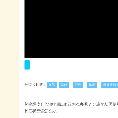
分类和标签：
胸部
李威
肝癌
胸部
肿瘤诊治
肺癌经皮介入治疗后出血该怎么办呢？ 北京地坛医院
种症状应该怎么办。