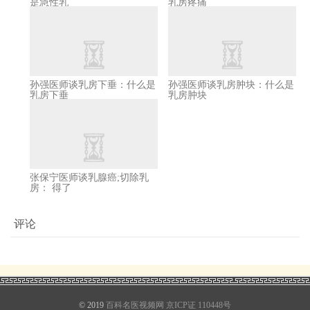
是急性乳
乳房疼痛
孙强医师谈乳房下垂：什么是
孙强医师谈乳房肿块：什么是
乳房下垂
乳房肿块
张保宁医师谈乳腺癌;切除乳
房： 得了
评论
© 2019
百科名医视频网
京ICP证 110448号